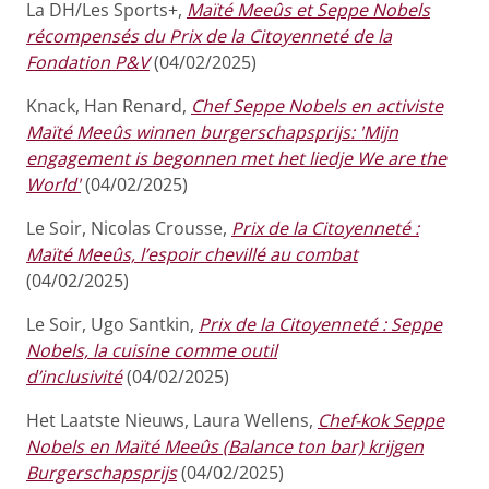
La DH/Les Sports+,
Maïté Meeûs et Seppe Nobels
récompensés du Prix de la Citoyenneté de la
Fondation P&V
(04/02/2025)
Knack, Han Renard,
Chef Seppe Nobels en activiste
Maïté Meeûs winnen burgerschapsprijs: 'Mijn
engagement is begonnen met het liedje We are the
World'
(04/02/2025)
Le Soir, Nicolas Crousse,
Prix de la Citoyenneté :
Maïté Meeûs, l’espoir chevillé au combat
(04/02/2025)
Le Soir, Ugo Santkin,
Prix de la Citoyenneté : Seppe
Nobels, la cuisine comme outil
d’inclusivité
(04/02/2025)
Het Laatste Nieuws, Laura Wellens,
Chef-kok Seppe
Nobels en Maïté Meeûs (Balance ton bar) krijgen
Burgerschapsprijs
(04/02/2025)