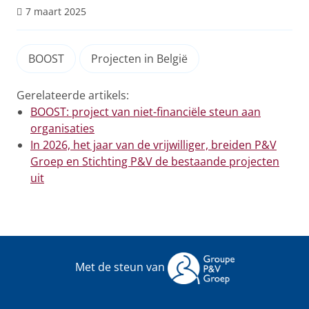
7 maart 2025
BOOST
Projecten in België
Gerelateerde artikels:
BOOST: project van niet-financiële steun aan
organisaties
In 2026, het jaar van de vrijwilliger, breiden P&V
Groep en Stichting P&V de bestaande projecten
uit
Met de steun van