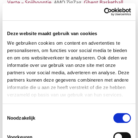
Verte – Snijboontje
, AMO ZigZag,
Ghent Basketball
,
TAJO
,
Het Beroepenhuis
en
City Pirates
.
Anderen komen voort uit onze
projectoproep
Feeling You(th)
rond het mentaal welzijn van
Deze website maakt gebruik van cookies
jongeren. Naast de financiële steun die de laureaten
We gebruiken cookies om content en advertenties te
ontvangen, bieden we hen ook een begeleiding aan
personaliseren, om functies voor social media te bieden
via competentiemecenaat. De organisaties die zo
en om ons websiteverkeer te analyseren. Ook delen we
voor het eerst deelnemen aan het BOOST-
informatie over uw gebruik van onze site met onze
programma zijn
Play4Peace
,
Red Pencil
,
Interra
,
partners voor social media, adverteren en analyse. Deze
D’Une Cime à l’Autre
,
Broeinest
,
partners kunnen deze gegevens combineren met andere
en
HipPopRockstars
.
informatie die u aan ze heeft verstrekt of die ze hebben
Tenslotte zullen de BOOSTers ook een opstartende
verzameld op basis van uw gebruik van hun services.
organisatie begeleiden, En Route, die zich eveneens
focust op het mentaal welzijn van jongeren.
Toestemmingsselectie
Noodzakelijk
De uitdagingen in
Voorkeuren