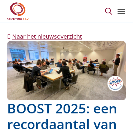
BOOST 2025: een record
Skip to Main Content
Naar het nieuwsoverzicht
BOOST 2025: een
recordaantal van