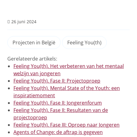
26 juni 2024
Projecten in België
Feeling You(th)
Gerelateerde artikels:
Feeling You(th). Het verbeteren van het mentaal
welzijn van jongeren
Feeling You(th). Fase II: Projectoproep
Feeling You(th). Mental State of the Youth: een
inspiratiemoment
Feeling You(th). Fase II: Jongerenforum
Feeling You(th). Fase II: Resultaten van de
projectoproep
Feeling You(th). Fase III: Oproep naar Jongeren
Agents of Change: de aftrap is gegeven