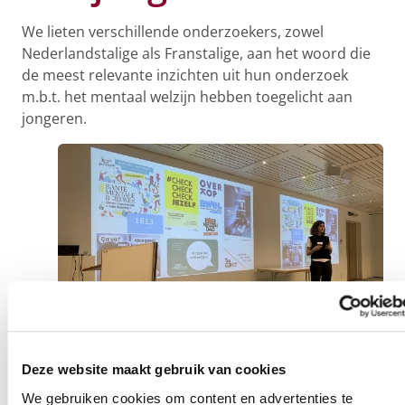
We lieten verschillende onderzoekers, zowel
Nederlandstalige als Franstalige, aan het woord die
de meest relevante inzichten uit hun onderzoek
m.b.t. het mentaal welzijn hebben toegelicht aan
jongeren.
Jessy Siongers
(UGent en VUB) &
Olivier Servais
Deze website maakt gebruik van cookies
(UCLouvain):
We gebruiken cookies om content en advertenties te
Mentaal welzijn van jongeren – algemene