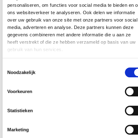
personaliseren, om functies voor social media te bieden en 
context
(NL+FR)
ons websiteverkeer te analyseren. Ook delen we informatie
Robin Achterhof
(KULeuven en Erasmus
over uw gebruik van onze site met onze partners voor social
Universiteit Rotterdam):
media, adverteren en analyse. Deze partners kunnen deze
Sociale levens en de geestelijke gezondheid van
gegevens combineren met andere informatie die u aan ze
jongeren – resultaten van het SIGMA-
heeft verstrekt of die ze hebben verzameld op basis van uw
project
(NL)
gebruik van hun services.
Pascal Minotte
(CRéSaM):
Sociale media en mentale gezondheid van
jongeren
(FR)
Toestemmingsselectie
Arnaud Philippot
(Epsylon, UCLouvain en
Noodzakelijk
KULeuven):
Lichamelijke activiteit/sport en mentaal welzijn
Voorkeuren
van jongeren
(EN)
Lies Saelens
(UGent):
Stigmatisering en mentaal welzijn bij jongeren
Statistieken
in een context van diversiteit
(NL)
Welke jongeren
Marketing