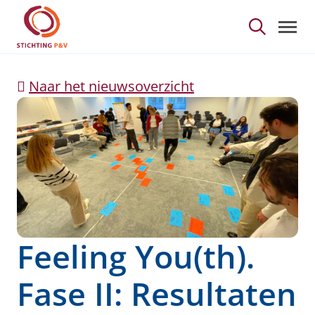
Feeling You(th). Fase I
Skip to Main Content
Naar het nieuwsoverzicht
Feeling You(th).
Fase II: Resultaten