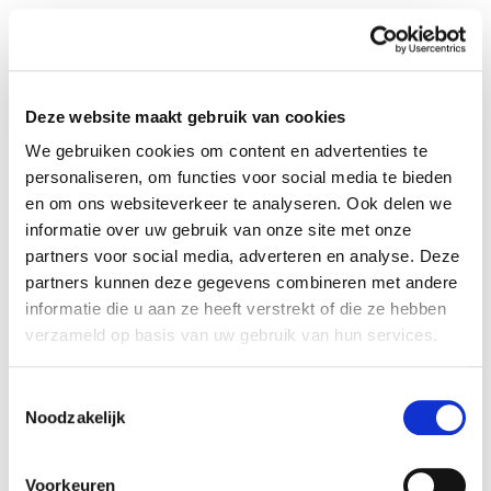
Het project "Ont-moetingen" heeft als doel het
mentale welzijn van jongvolwassenen (16-30 jaar) te
versterken en betekenisvolle sociale connecties te
bevorderen. Door middel van groepsgesprekken en
Deze website maakt gebruik van cookies
gespecialiseerde coaching werkt het team,
bestaande uit klinisch psychologen en klinisch
We gebruiken cookies om content en advertenties te
orthopedagogen, aan het ontwikkelen van
personaliseren, om functies voor social media te bieden
zelfvertrouwen en zelfkennis bij de deelnemers. Dit
en om ons websiteverkeer te analyseren. Ook delen we
project biedt concrete hulpmiddelen om hen te
informatie over uw gebruik van onze site met onze
helpen hun dagelijks leven te beheren en hun
partners voor social media, adverteren en analyse. Deze
veerkracht te versterken. Broeinest creëert ook een
partners kunnen deze gegevens combineren met andere
ruimte waar oprechte vriendschappen kunnen
informatie die u aan ze heeft verstrekt of die ze hebben
ontstaan, wat bijdraagt aan het verminderen van
verzameld op basis van uw gebruik van hun services.
eenzaamheid. De warme en gastvrije sfeer van de
locatie zorgt ervoor dat de deelnemers zich "thuis"
Toestemmingsselectie
voelen en gesteund worden in hun persoonlijke
Noodzakelijk
ontwikkeling.
Locatie:
Gent
Voorkeuren