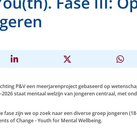
You(th). Fase III: 
ngeren
 Stichting P&V een meerjarenproject gebaseerd op wetenscha
–2026 staat mentaal welzijn van jongeren centraal, met on
te fase zijn we op zoek naar een diverse groep jongeren (18–2
ents of Change - Youth for Mental Wellbeing.