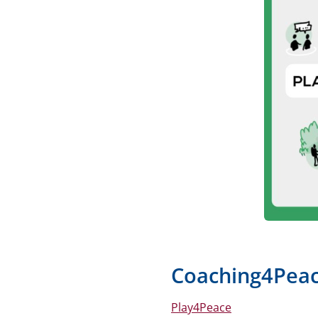
Coaching4Pea
Play4Peace