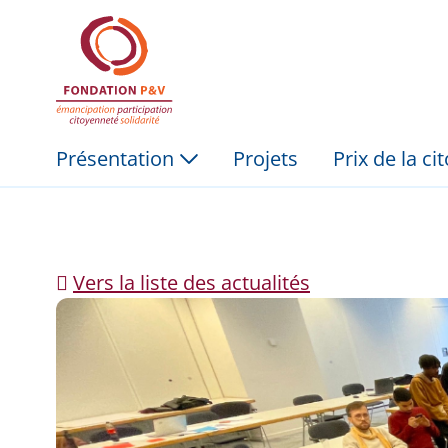
Feeling You(th). Phase
Saut au contenu principal
Présentation
Projets
Prix de la c
Vers la liste des actualités