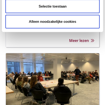
menselijke ondersteuning.
Selectie toestaan
26 juni 2024
Gepost in:
Projecten in België
Feeling You(th)
Alleen noodzakelijke cookies
Meer lezen