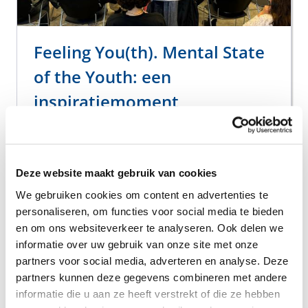
Feeling You(th). Mental State
of the Youth: een
inspiratiemoment
Dit evenement bracht onderzoekers, jongeren
en actoren van het werkveld samen om te
praten over de uitdagingen en kansen rond
Deze website maakt gebruik van cookies
het mentaal welzijn van de jongere generaties.
We gebruiken cookies om content en advertenties te
4 oktober 2024
personaliseren, om functies voor social media te bieden
en om ons websiteverkeer te analyseren. Ook delen we
Gepost in:
Projecten in België
Feeling You(th)
informatie over uw gebruik van onze site met onze
partners voor social media, adverteren en analyse. Deze
partners kunnen deze gegevens combineren met andere
Meer lezen
informatie die u aan ze heeft verstrekt of die ze hebben